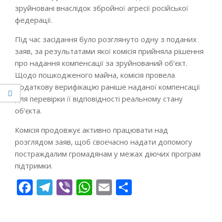
зруйновані внаслідок збройної агресії російської
федерації.
Під час засідання було розглянуто одну з поданих
заяв, за результатами якої комісія прийняла рішення
про надання компенсації за зруйнований об’єкт.
Щодо пошкодженого майна, комісія провела
додаткову верифікацію раніше наданої компенсації
для перевірки її відповідності реальному стану
об’єкта.
Комісія продовжує активно працювати над
розглядом заяв, щоб своєчасно надати допомогу
постраждалим громадянам у межах діючих програм
підтримки.
Facebook
Telegram
Viber
WhatsApp
Email
Поділитися