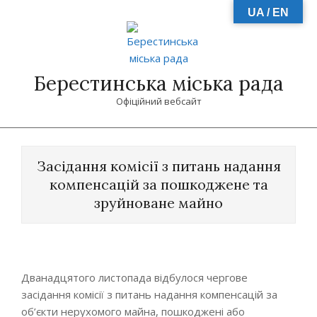
Skip
UA / EN
to
content
Берестинська міська рада
Офіційний вебсайт
Primary
Navigation
Засідання комісії з питань надання
Menu
компенсацій за пошкоджене та
зруйноване майно
Дванадцятого листопада відбулося чергове
засідання комісії з питань надання компенсацій за
об’єкти нерухомого майна, пошкоджені або