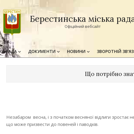
Берестинська міська рад
Офіційний вебсайт
КА РАДА
ДОКУМЕНТИ
НОВИНИ
ЗВОРОТНІЙ ЗВ’Я
Primary
Navigation
Menu
Що потрібно зна
Незабаром весна, і з початком весняної відлиги зростає н
що може призвести до повеней і паводків.