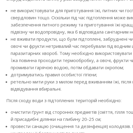
не використовувати для приготування їжі, питних чи гос
свердловин тощо. Оскільки під час підтоплення може ви
забезпечення питного режиму та приготування їжі кра
підвізну чи водопровідну, яка б відповідала санітарним
не вживати продукти, що були підтоплені, забруднені ч
овочі чи фрукти нетривалий час перебували під водним
паразитарних хвороб. Тому необхідно використовувати в
Їжа повинна проходити термообробку, а овочі, фрукти 
промивати гарячою водою, потім обдавати окропом;
дотримуватись правил особистої гігієни;
ретельно мити руки з милом перед вживанням їжі, після 
відвідування вбиральні.
Після сходу води з підтоплених територій необхідно:
очистити ґрунт від сторонніх предметів (сміття, гілля т
й присадибні ділянки на глибину 20-25 см;
провести санацію (очищення та дезінфекція) колодязів