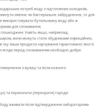
подарських потреб воду з підтоплених колодязів,
никнути хімічне чи бактеріальне забруднення, то для
ще використовувати бутильовану воду або ж
 нормам для споживання;
и пошкоджені. Навіть якщо, наприклад,
 шаром, вони можуть стати збудниками інфекційних,
 їжу лише продукти харчування гарантованої якості.
чи ягоди перед споживанням необхідно добре
повернення з вулиці та після кожного
ощо) та перекопати (переорати) городи
. Воду вживати після підтвердження лабораторним