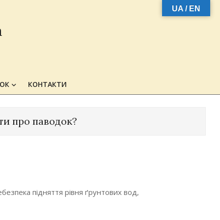
UA / EN
а
ЗОК
КОНТАКТИ
ти про паводок?
ебезпека підняття рівня ґрунтових вод,