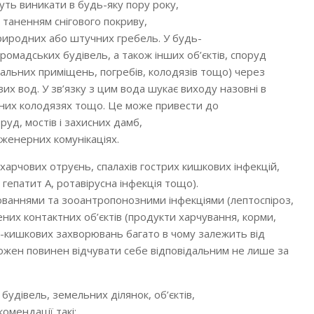
ть виникати в будь-яку пору року,
таненням снігового покриву,
риродних або штучних гребель. У будь-
ромадських будівель, а також інших об’єктів, споруд
вальних приміщень, погребів, колодязів тощо) через
ових вод. У зв’язку з цим вода шукає виходу назовні в
ійних колодязях тощо. Це може привести до
оруд, мостів і захисних дамб,
нженерних комунікаціях.
арчових отруєнь, спалахів гострих кишкових інфекцій,
гепатит А, ротавірусна інфекція тощо).
аннями та зооантропонозними інфекціями (лептоспіроз,
них контактних об’єктів (продукти харчування, корми,
во-кишкових захворювань багато в чому залежить від
 Кожен повинен відчувати себе відповідальним не лише за
будівель, земельних ділянок, об’єктів,
омендації такі: