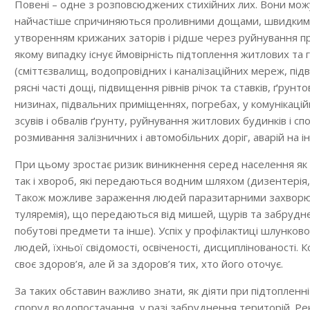
Повені – одне з розповсюджених стихійних лих. Вони можу
найчастіше спричиняються проливними дощами, швидким 
утворенням крижаних заторів і рідше через руйнування п
якому випадку існує ймовірність підтоплення житлових та г
(сміттєзвалищ, водопровідних і каналізаційних мереж, під
рясні часті дощі, підвищення рівнів річок та ставків, ґрунт
низинах, підвальних приміщеннях, погребах, у комунікац
зсувів і обвалів ґрунту, руйнування житлових будинків і сп
розмивання залізничних і автомобільних доріг, аварій на і
При цьому зростає ризик виникнення серед населення як х
так і хвороб, які передаються водним шляхом (дизентерія, 
Також можливе зараження людей паразитарними захворюв
туляремія), що передаються від мишей, щурів та забрудне
побутові предмети та інше). Успіх у профілактиці шлунко
людей, їхньої свідомості, освіченості, дисциплінованості.
своє здоров’я, але й за здоров’я тих, хто його оточує.
За таких обставин важливо знати, як діяти при підтопленні 
споруд водопостачання, у разі забруднення територій. Рек