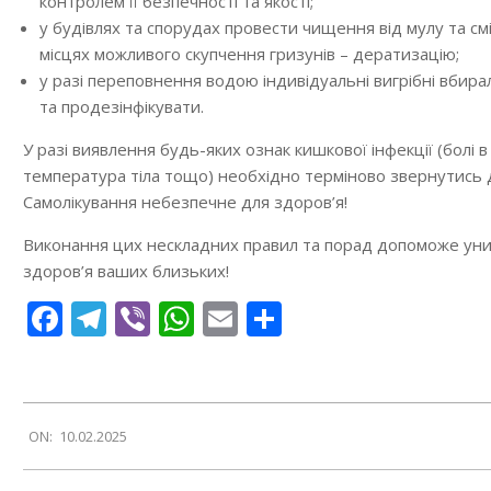
контролем її безпечності та якості;
у будівлях та спорудах провести чищення від мулу та смі
місцях можливого скупчення гризунів – дератизацію;
у разі переповнення водою індивідуальні вигрібні вбир
та продезінфікувати.
У разі виявлення будь-яких ознак кишкової інфекції (болі 
температура тіла тощо) необхідно терміново звернутись д
Самолікування небезпечне для здоров’я!
Виконання цих нескладних правил та порад допоможе уни
здоров’я ваших близьких!
Facebook
Telegram
Viber
WhatsApp
Email
Поділитися
2025-
ON:
10.02.2025
02-
10