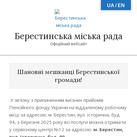
Skip
UA / EN
to
content
Берестинська міська рада
Офіційний вебсайт
Primary
Navigation
Шановні мешканці Берестинської
Menu
громади!
У зв’язку з припиненням виїзних прийомів
Пенсійного фонду України на віддаленому робочому
місці за адресою: м. Берестин, вул. Історична, буд.
94, з березня 2025 року всі послуги можна отримати
у сервісному центрі №12 за адресою:
м. Берестин,
вул. Історична, буд. 90.