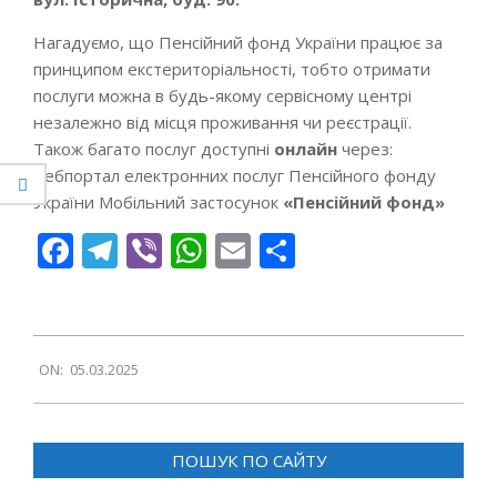
Нагадуємо, що Пенсійний фонд України працює за
принципом екстериторіальності, тобто отримати
послуги можна в будь-якому сервісному центрі
незалежно від місця проживання чи реєстрації.
Також багато послуг доступні
онлайн
через:
Вебпортал електронних послуг Пенсійного фонду
України Мобільний застосунок
«Пенсійний фонд»
Facebook
Telegram
Viber
WhatsApp
Email
Поділитися
2025-
ON:
05.03.2025
03-
05
ПОШУК ПО САЙТУ