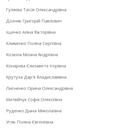
Гуляєва Таїсія Олександрівна
Дохняк Григорій Павлович
Іщенко Аліна Вікторівна
Клименко Поліна Сергіївна
Козюпа Мілана Андріївна
Конарєва Єлизавета Ігорівна
Крутуха Дар’я Владиславівна
Лисненко Орина Олександрівна
Матвійчук Софія Олексіївна
Руденко Діана Миколаївна
Углік Поліна Євгеніївна