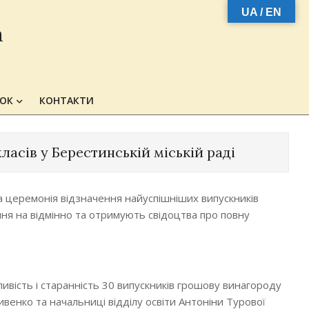
UA / EN
а
ЗОК
КОНТАКТИ
класів у Берестинській міській раді
ва церемонія відзначення найуспішніших випускників
ння на відмінно та отримують свідоцтва про повну
гливість і старанність 30 випускників грошову винагороду
ивенко та начальниці відділу освіти Антоніни Турової