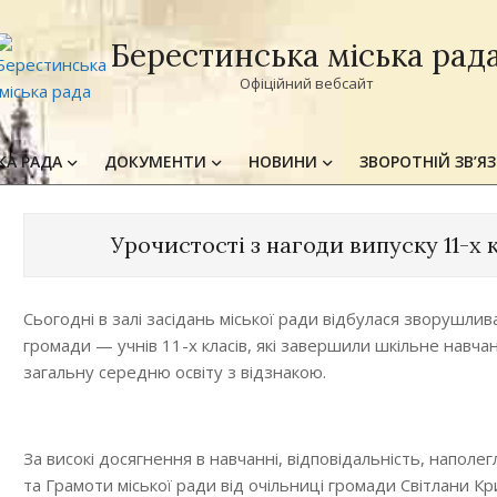
Берестинська міська рад
Офіційний вебсайт
КА РАДА
ДОКУМЕНТИ
НОВИНИ
ЗВОРОТНІЙ ЗВ’Я
Primary
Navigation
Menu
Урочистості з нагоди випуску 11-х 
Сьогодні в залі засідань міської ради відбулася зворушли
громади — учнів 11-х класів, які завершили шкільне навча
загальну середню освіту з відзнакою.
За високі досягнення в навчанні, відповідальність, наполе
та Грамоти міської ради від очільниці громади Світлани Кр