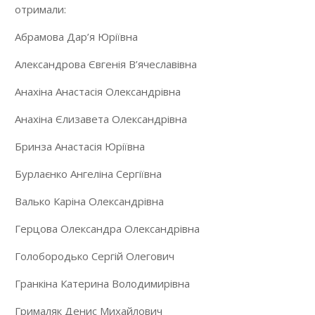
отримали:
Абрамова Дар’я Юріївна
Александрова Євгенія В’ячеславівна
Анахіна Анастасія Олександрівна
Анахіна Єлизавета Олександрівна
Бринза Анастасія Юріївна
Бурлаєнко Ангеліна Сергіївна
Валько Каріна Олександрівна
Герцова Олександра Олександрівна
Голобородько Сергій Олегович
Гранкіна Катерина Володимирівна
Грималяк Денис Михайлович