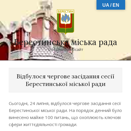
Skip
UA / EN
to
content
Берестинська міська рада
Офіційний вебсайт
Primary
Navigation
Відбулося чергове засідання сесії
Menu
Берестинської міської ради
Сьогодні, 24 липня, відбулося чергове засідання сесії
Берестинської міської ради. На порядок денний було
винесено майже 100 питань, що охоплюють ключові
сфери життєдіяльності громади.