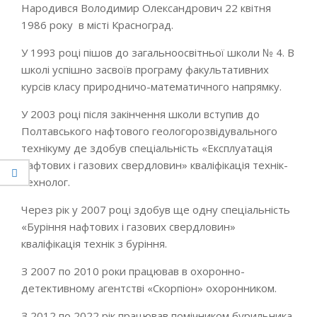
Народився Володимир Олександрович 22 квітня
1986 року в місті Красноград.
У 1993 році пішов до загальноосвітньої школи № 4. В
школі успішно засвоїв програму факультативних
курсів класу природничо-математичного напрямку.
У 2003 році після закінчення школи вступив до
Полтавського нафтового геологорозвідувального
технікуму де здобув спеціальність «Експлуатація
нафтових і газових свердловин» кваліфікація технік-
технолог.
Через рік у 2007 році здобув ще одну спеціальність
«Буріння нафтових і газових свердловин»
кваліфікація технік з буріння.
З 2007 по 2010 роки працював в охоронно-
детективному агентстві «Скорпіон» охоронником.
З 2012 по 2022 рік працював помічником бурильника