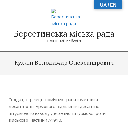
Skip
UA / EN
to
content
Берестинська міська рада
Офіційний вебсайт
Primary
Navigation
Кухлій Володимир Олександрович
Menu
Солдат, стрілець-помічник гранатометника
десантно-штурмового відділення десантно-
штурмового взводу десантно-штурмової роти
військової частини А1910.