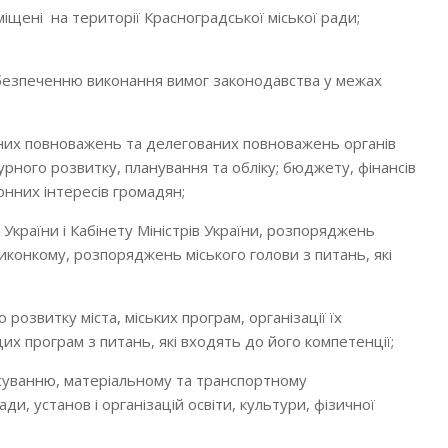
зміщені на території Красноградської міської ради;
забезпеченню виконання вимог законодавства у межах
сних повноважень та делегованих повноважень органів
урного розвитку, планування та обліку; бюджету, фінансів
конних інтересів громадян;
 України і Кабінету Міністрів України, розпоряджень
виконкому, розпоряджень міського голови з питань, які
розвитку міста, міських програм, організації їх
цих програм з питань, які входять до його компетенції;
нсуванню, матеріальному та транспортному
ади, установ і організацій освіти, культури, фізичної