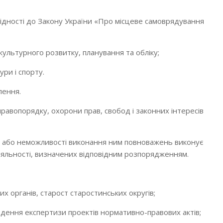
відності до Закону України «Про місцеве самоврядування
культурного розвитку, планування та обліку;
ури і спорту.
лення.
авопорядку, охорони прав, свобод і законних інтересів
сті або неможливості виконання ним повноважень виконує
 діяльності, визначених відповідним розпорядженням.
их органів, старост старостинських округів;
едення експертизи проектів нормативно-правових актів;