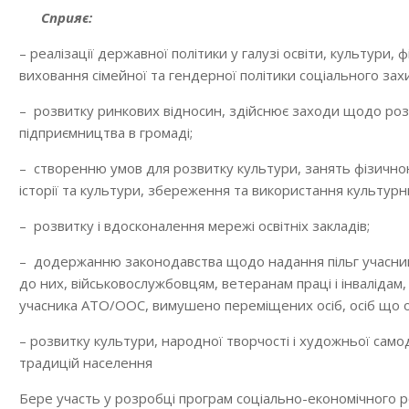
Сприяє:
– реалізації державної політики у галузі освіти, культури, 
виховання сімейної та гендерної політики соціального зах
– розвитку ринкових відносин, здійснює заходи щодо роз
підприємництва в громаді;
– створенню умов для розвитку культури, занять фізично
історії та культури, збереження та використання культурн
– розвитку і вдосконалення мережі освітніх закладів;
– додержанню законодавства щодо надання пільг учасникам
до них, військовослужбовцям, ветеранам праці і інваліда
учасника АТО/ООС, вимушено переміщених осіб, осіб що о
– розвитку культури, народної творчості і художньої сам
традицій населення
Бере участь у розробці програм соціально-економічного р