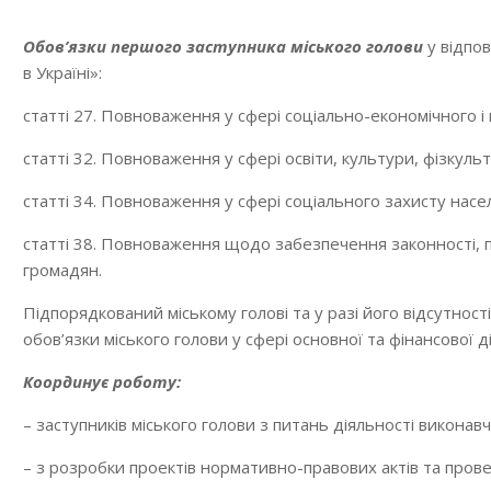
Обов’язки першого заступника міського голови
у відпо
в Україні»:
статті 27. Повноваження у сфері соціально-економічного і 
статті 32. Повноваження у сфері освіти, культури, фізкульт
статті 34. Повноваження у сфері соціального захисту насе
статті 38.
Повноваження щодо забезпечення законності, пр
громадян.
Підпорядкований міському голові та у разі його відсутно
обов’язки міського голови у сфері основної та фінансової
Координує роботу:
– заступників міського голови з питань діяльності виконавч
– з розробки проектів нормативно-правових актів та пров