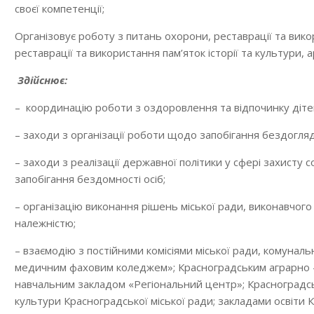
своєї компетенції;
Організовує роботу з питань охорони, реставрації та викор
реставрації та використання пам’яток історії та культури, 
Здійснює:
– координацію роботи з оздоровлення та відпочинку діте
– заходи з організації роботи щодо запобігання бездогляд
– заходи з реалізації державної політики у сфері захисту
запобігання бездомності осіб;
– організацію виконання рішень міської ради, виконавчого
належністю;
– взаємодію з постійними комісіями міської ради, комуна
медичним фаховим коледжем»; Красноградським аграрно –
навчальним закладом «Регіональний центр»; Красноградс
культури Красноградської міської ради; закладами освіти 