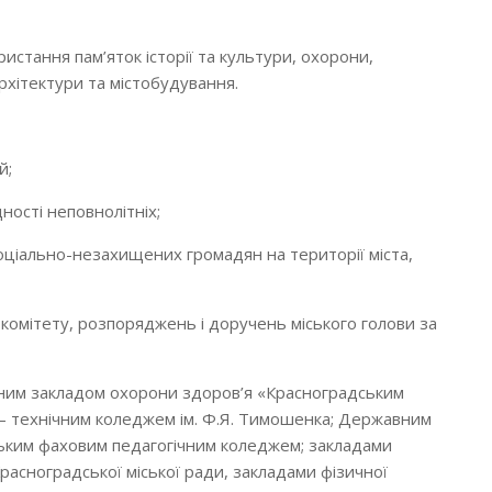
истання пам’яток історії та культури, охорони,
архітектури та містобудування.
й;
ності неповнолітніх;
 соціально-незахищених громадян на території міста,
 комітету, розпоряджень і доручень міського голови за
льним закладом охорони здоров’я «Красноградським
 технічним коледжем ім. Ф.Я. Тимошенка; Державним
ьким фаховим педагогічним коледжем; закладами
Красноградської міської ради, закладами фізичної