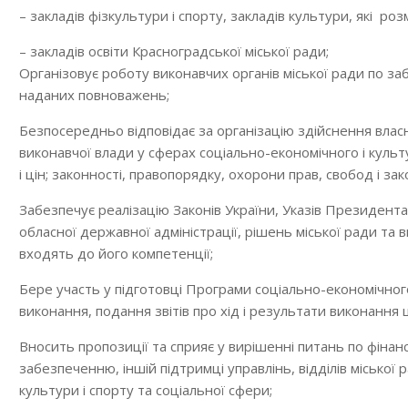
– закладів фізкультури і спорту, закладів культури, які ро
– закладів освіти Красноградської міської ради;
Організовує роботу виконавчих органів міської ради по 
наданих повноважень;
Безпосередньо відповідає за організацію здійснення вла
виконавчої влади у сферах соціально-економічного і культ
і цін; законності, правопорядку, охорони прав, свобод і за
Забезпечує реалізацію Законів України, Указів Президента
обласної державної адміністрації, рішень міської ради та 
входять до його компетенції;
Бере участь у підготовці Програми соціально-економічного 
виконання, подання звітів про хід і результати виконання 
Вносить пропозиції та сприяє у вирішенні питань по фіна
забезпеченню, іншій підтримці управлінь, відділів міської р
культури і спорту та соціальної сфери;