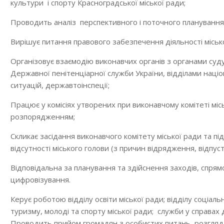
культури і спорту Красноградської міської ради;
Проводить аналіз перспективного і поточного планування 
Вирішує питання правового забезпечення діяльності міської
Організовує взаємодію виконавчих органів з органами суду
Державної пенітенціарної служби України, відділами націо
ситуацій, державтоінспеції;
Працює у комісіях утворених при виконавчому комітеті мі
розпорядженням;
Скликає засідання виконавчого комітету міської ради та пі
відсутності міського голови (з причин відрядження, відпус
Відповідальна за планування та здійснення заходів, спр
цифровізування.
Керує роботою відділу освіти міської ради; відділу соціаль
туризму, молоді та спорту міської ради; служби у справах ді
Проводить прийом громадян з особистих питань, розгляд