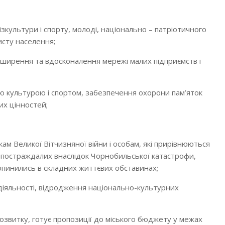
фізкультури і спорту, молоді, національно – патріотичного
исту населення;
ширення та вдосконалення мережі малих підприємств і
ю культурою і спортом, забезпечення охорони пам’яток
их цінностей;
 Великої Вітчизняної війни і особам, які прирівнюються
м, постраждалих внаслідок Чорнобильської катастрофи,
пинились в складних життєвих обставинах;
одіяльності, відродження національно-культурних
озвитку, готує пропозиції до міського бюджету у межах