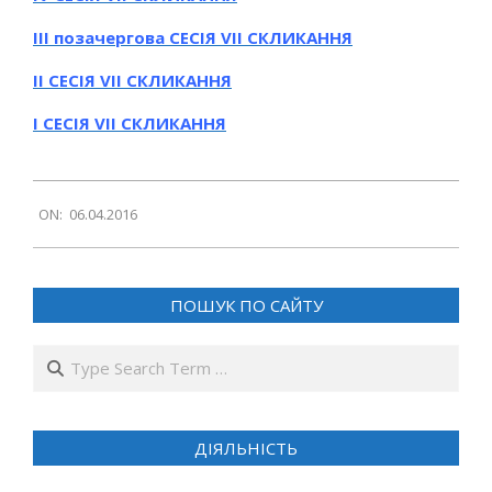
III позачергова СЕСІЯ VIІ СКЛИКАННЯ
ІI СЕСІЯ VIІ СКЛИКАННЯ
І
СЕСІЯ VIІ СКЛИКАННЯ
2016-
ON:
06.04.2016
04-
06
ПОШУК ПО САЙТУ
Search
ДІЯЛЬНІСТЬ