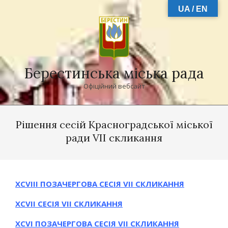
Skip
UA / EN
to
content
Берестинська міська рада
Офіційний вебсайт
Primary
Navigation
Рішення сесій Красноградської міської
Menu
ради VII скликання
ХСVІІІ ПОЗАЧЕРГОВА СЕСІЯ VII СКЛИКАННЯ
ХСVІІ СЕСІЯ VII СКЛИКАННЯ
ХСVІ ПОЗАЧЕРГОВА СЕСІЯ VII СКЛИКАННЯ