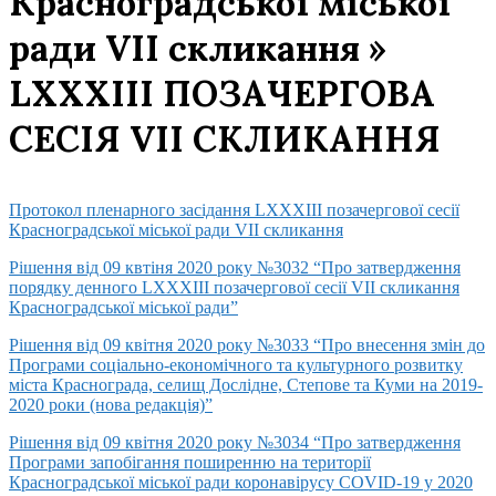
Красноградської міської
ради VII скликання »
LXXХІІІ ПОЗАЧЕРГОВА
СЕСІЯ VII СКЛИКАННЯ
Протокол пленарного засідання LХХХІІІ позачергової сесії
Красноградської міської ради VІІ скликання
Рішення від 09 квтіня 2020 року №3032 “Про затвердження
порядку денного LХХХІІІ позачергової сесії VІІ скликання
Красноградської міської ради”
Рішення від 09 квітня 2020 року №3033 “Про внесення змін до
Програми соціально-економічного та культурного розвитку
міста Краснограда, селищ Дослідне, Степове та Куми на 2019-
2020 роки (нова редакція)”
Рішення від 09 квітня 2020 року №3034 “Про затвердження
Програми запобігання поширенню на території
Красноградської міської ради коронавірусу COVID-19 у 2020