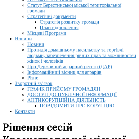
Статут Берестинської міської територіальної
громади
Стратегічні документи
Стратегія розвитку громади
План відновлення
Місцеві Програми
Новини
Новини
Протидія домашньому насильству та торгівлі
людьми, забезпечення рівних прав та можливостей
жінок і чоловіків
Про Державний аграрний реєстр (ДАР)
Інформаційний вісник для аграріїв
Різне
Зворотній зв’язок
ГРАФІК ПРИЙОМУ ГРОМАДЯН
ДОСТУП ДО ПУБЛІЧНОЇ ІНФОРМАЦІЇ
АНТИКОРУПЦІЙНА ДІЯЛЬНІСТЬ
ПОВІДОМИТИ ПРО КОРУПЦІЮ
Контакти
Рішення сесій