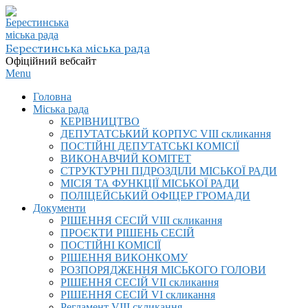
Skip
to
content
Берестинська міська рада
Офіційний вебсайт
Primary
Menu
Navigation
Головна
Menu
Міська рада
КЕРІВНИЦТВО
ДЕПУТАТСЬКИЙ КОРПУС VIІI скликання
ПОСТІЙНІ ДЕПУТАТСЬКІ КОМІСІЇ
ВИКОНАВЧИЙ КОМІТЕТ
СТРУКТУРНІ ПІДРОЗДІЛИ МІСЬКОЇ РАДИ
МІСІЯ ТА ФУНКЦІЇ МІСЬКОЇ РАДИ
ПОЛІЦЕЙСЬКИЙ ОФІЦЕР ГРОМАДИ
Документи
РІШЕННЯ СЕСІЙ VIІI скликання
ПРОЄКТИ РІШЕНЬ СЕСІЙ
ПОСТІЙНІ КОМІСІЇ
РІШЕННЯ ВИКОНКОМУ
РОЗПОРЯДЖЕННЯ МІСЬКОГО ГОЛОВИ
РІШЕННЯ СЕСІЙ VII скликання
РІШЕННЯ СЕСІЙ VI скликання
Регламент VIІI скликання